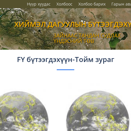
Нүүр хуудас
Холбоос
Холбоо барих
Гарын ав
ХИЙМЭЛ ДАГУУЛЫН БҮТЭЭГДЭХ
ЗАЙНААС ТАНДАН СУДЛАХ
ҮНДЭСНИЙ ТӨВ
FY бүтээгдэхүүн-Тойм зураг