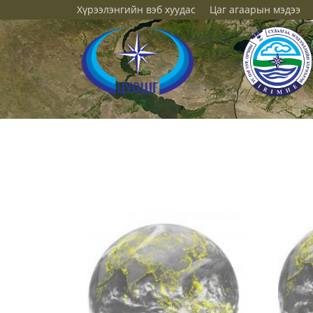
Хүрээлэнгийн вэб хуудас
Цаг агаарын мэдээ