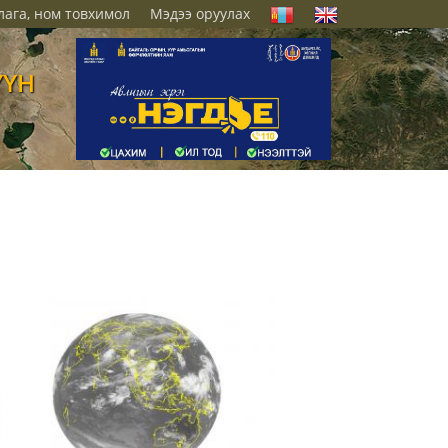
лага, ном товхимол
Мэдээ оруулах
ҮҮН