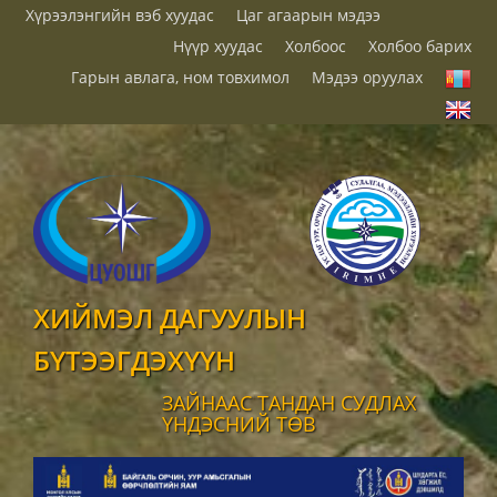
Хүрээлэнгийн вэб хуудас
Цаг агаарын мэдээ
Нүүр хуудас
Холбоос
Холбоо барих
Гарын авлага, ном товхимол
Мэдээ оруулах
ХИЙМЭЛ ДАГУУЛЫН
БҮТЭЭГДЭХҮҮН
ЗАЙНААС ТАНДАН СУДЛАХ
ҮНДЭСНИЙ ТӨВ