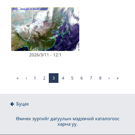
2026/3/11 - 12:1
«
‹
1
2
3
4
5
6
7
8
›
»
Буцах
Өмнөх зургийг дагуулын мэдээний каталогоос
харна уу.