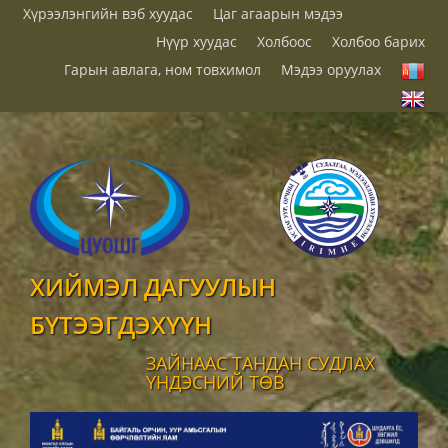
Хүрээлэнгийн вэб хуудас
Цаг агаарын мэдээ
Нүүр хуудас
Холбоос
Холбоо барих
Гарын авлага, ном товхимол
Мэдээ оруулах
ХИЙМЭЛ ДАГУУЛЫН
БҮТЭЭГДЭХҮҮН
ЗАЙНААС ТАНДАН СУДЛАХ
ҮНДЭСНИЙ ТӨВ