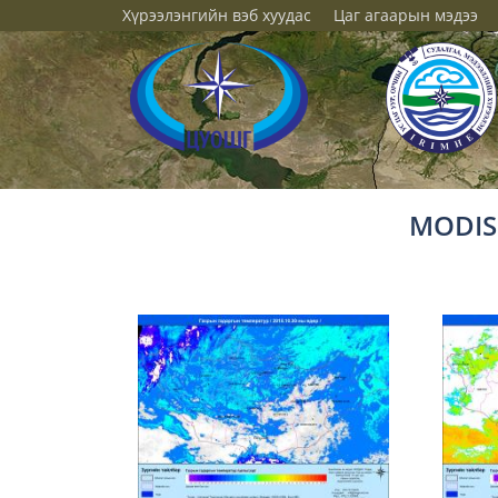
Хүрээлэнгийн вэб хуудас
Цаг агаарын мэдээ
MODIS