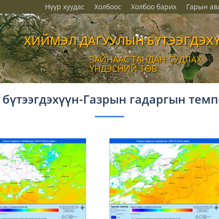
Нүүр хуудас
Холбоос
Холбоо барих
Гарын ав
ХИЙМЭЛ ДАГУУЛЫН БҮТЭЭГДЭХ
ЗАЙНААС ТАНДАН СУДЛАХ
ҮНДЭСНИЙ ТӨВ
 бүтээгдэхүүн-Газрын гадаргын темп