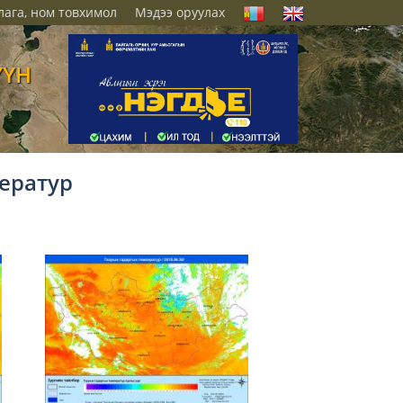
лага, ном товхимол
Мэдээ оруулах
ҮҮН
ератур