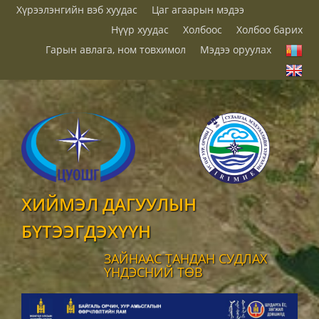
Хүрээлэнгийн вэб хуудас
Цаг агаарын мэдээ
Нүүр хуудас
Холбоос
Холбоо барих
Гарын авлага, ном товхимол
Мэдээ оруулах
ХИЙМЭЛ ДАГУУЛЫН
БҮТЭЭГДЭХҮҮН
ЗАЙНААС ТАНДАН СУДЛАХ
ҮНДЭСНИЙ ТӨВ