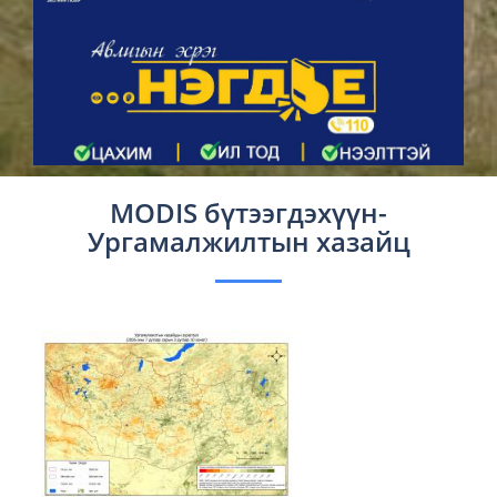
MODIS бүтээгдэхүүн-
Ургамалжилтын хазайц