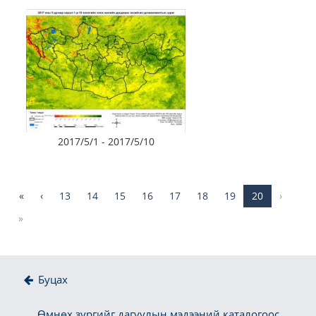
2017/5/1 - 2017/5/10
«
‹
13
14
15
16
17
18
19
20
›
»
Буцах
Өмнөх зургийг дагуулын мэдээний каталогоос