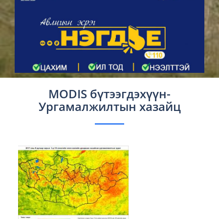
MODIS бүтээгдэхүүн-
Ургамалжилтын хазайц