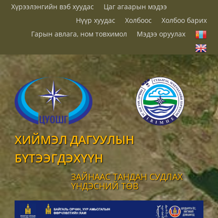
Хүрээлэнгийн вэб хуудас
Цаг агаарын мэдээ
Нүүр хуудас
Холбоос
Холбоо барих
Гарын авлага, ном товхимол
Мэдээ оруулах
ХИЙМЭЛ ДАГУУЛЫН
БҮТЭЭГДЭХҮҮН
ЗАЙНААС ТАНДАН СУДЛАХ
ҮНДЭСНИЙ ТӨВ