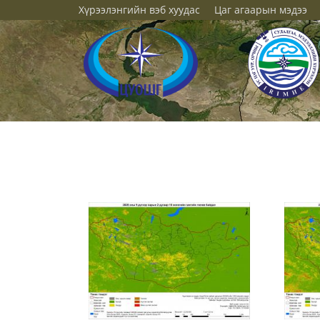
Хүрээлэнгийн вэб хуудас
Цаг агаарын мэдээ