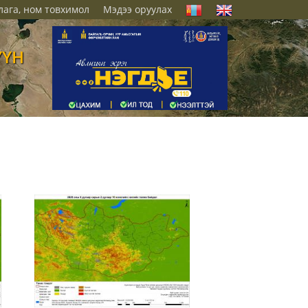
лага, ном товхимол
Мэдээ оруулах
ҮҮН