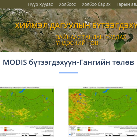
Нүүр хуудас
Холбоос
Холбоо барих
Гарын ав
ХИЙМЭЛ ДАГУУЛЫН БҮТЭЭГДЭХ
ЗАЙНААС ТАНДАН СУДЛАХ
ҮНДЭСНИЙ ТӨВ
MODIS бүтээгдэхүүн-Гангийн төлөв