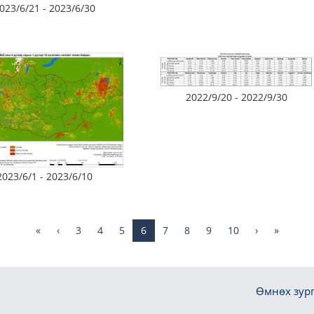
023/6/21 - 2023/6/30
2022/9/20 - 2022/9/30
2023/6/1 - 2023/6/10
«
‹
3
4
5
6
7
8
9
10
›
»
Өмнөх зург