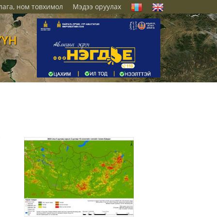
лага, ном товхимол
Мэдээ оруулах
ҮҮН