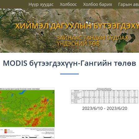
Нүүр хуудас
Холбоос
Холбоо барих
Гарын ав
ХИЙМЭЛ ДАГУУЛЫН БҮТЭЭГДЭХ
ЗАЙНААС ТАНДАН СУДЛАХ
ҮНДЭСНИЙ ТӨВ
MODIS бүтээгдэхүүн-Гангийн төлөв
2023/6/10 - 2023/6/20