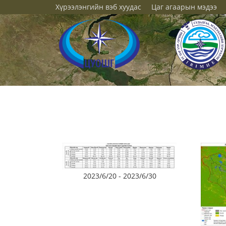
Хүрээлэнгийн вэб хуудас
Цаг агаарын мэдээ
2023/6/20 - 2023/6/30