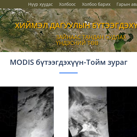
Нүүр хуудас
Холбоос
Холбоо барих
Гарын ав
ХИЙМЭЛ ДАГУУЛЫН БҮТЭЭГДЭХ
ЗАЙНААС ТАНДАН СУДЛАХ
ҮНДЭСНИЙ ТӨВ
MODIS бүтээгдэхүүн-Тойм зураг