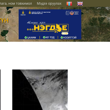
лага, ном товхимол
Мэдээ оруулах
ҮҮН