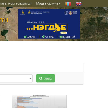
лага, ном товхимол
Мэдээ оруулах
ҮҮН
хайх