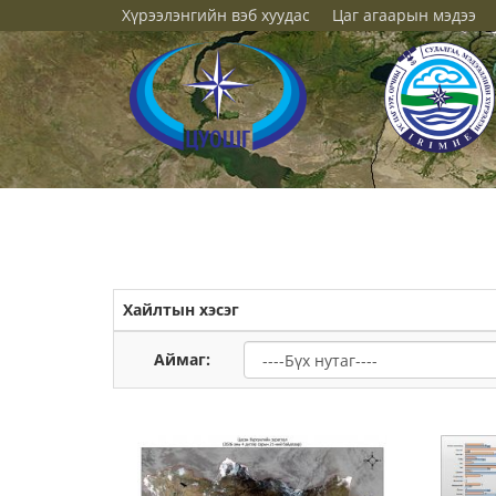
Хүрээлэнгийн вэб хуудас
Цаг агаарын мэдээ
Хайлтын хэсэг
Аймаг: