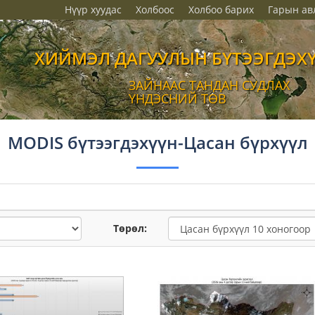
Нүүр хуудас
Холбоос
Холбоо барих
Гарын ав
ХИЙМЭЛ ДАГУУЛЫН БҮТЭЭГДЭХ
ЗАЙНААС ТАНДАН СУДЛАХ
ҮНДЭСНИЙ ТӨВ
MODIS бүтээгдэхүүн-Цасан бүрхүүл
Төрөл: