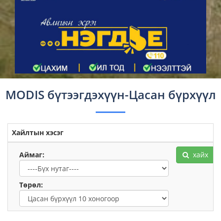
MODIS бүтээгдэхүүн-Цасан бүрхүүл
Хайлтын хэсэг
Аймаг:
хайх
Төрөл: