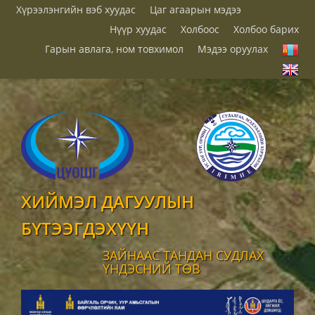
Хүрээлэнгийн вэб хуудас
Цаг агаарын мэдээ
Нүүр хуудас
Холбоос
Холбоо барих
Гарын авлага, ном товхимол
Мэдээ оруулах
ХИЙМЭЛ ДАГУУЛЫН
БҮТЭЭГДЭХҮҮН
ЗАЙНААС ТАНДАН СУДЛАХ
ҮНДЭСНИЙ ТӨВ