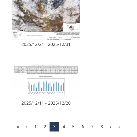
2025/12/21 - 2025/12/31
2025/12/11 - 2025/12/20
«
‹
1
2
3
4
5
6
7
8
›
»