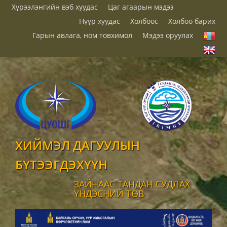
Хүрээлэнгийн вэб хуудас
Цаг агаарын мэдээ
Нүүр хуудас
Холбоос
Холбоо барих
Гарын авлага, ном товхимол
Мэдээ оруулах
ХИЙМЭЛ ДАГУУЛЫН
БҮТЭЭГДЭХҮҮН
ЗАЙНААС ТАНДАН СУДЛАХ
ҮНДЭСНИЙ ТӨВ