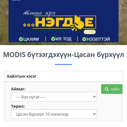
MODIS бүтээгдэхүүн-Цасан бүрхүүл
Хайлтын хэсэг
Аймаг:
хайх
Төрөл: