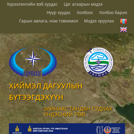
Хүрээлэнгийн вэб хуудас
Цаг агаарын мэдээ
Нүүр хуудас
Холбоос
Холбоо барих
Гарын авлага, ном товхимол
Мэдээ оруулах
ХИЙМЭЛ ДАГУУЛЫН
БҮТЭЭГДЭХҮҮН
ЗАЙНААС ТАНДАН СУДЛАХ
ҮНДЭСНИЙ ТӨВ