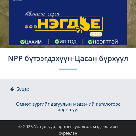
NPP бүтээгдэхүүн-Цасан бүрхүүл
Буцах
Өмнөх зургийг дагуулын мэдээний каталогоос
харна уу.
© 2026 Ус цаг уур, орчны судалгаа, мэдээллийн
хүрээлэн