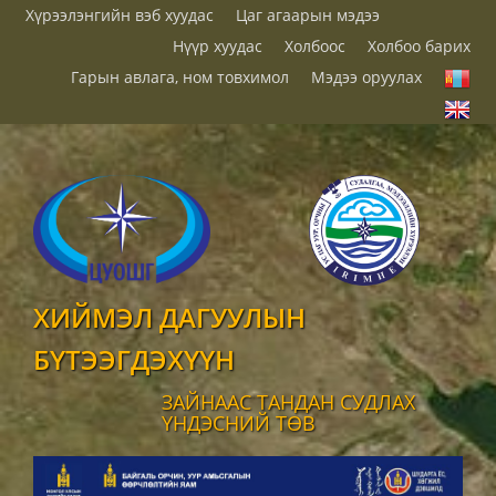
Хүрээлэнгийн вэб хуудас
Цаг агаарын мэдээ
Нүүр хуудас
Холбоос
Холбоо барих
Гарын авлага, ном товхимол
Мэдээ оруулах
ХИЙМЭЛ ДАГУУЛЫН
БҮТЭЭГДЭХҮҮН
ЗАЙНААС ТАНДАН СУДЛАХ
ҮНДЭСНИЙ ТӨВ