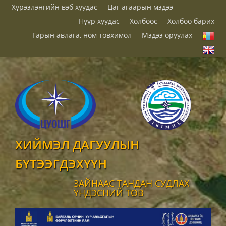
Хүрээлэнгийн вэб хуудас
Цаг агаарын мэдээ
Нүүр хуудас
Холбоос
Холбоо барих
Гарын авлага, ном товхимол
Мэдээ оруулах
ХИЙМЭЛ ДАГУУЛЫН
БҮТЭЭГДЭХҮҮН
ЗАЙНААС ТАНДАН СУДЛАХ
ҮНДЭСНИЙ ТӨВ