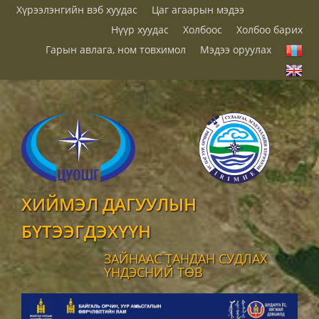
Хүрээлэнгийн вэб хуудас
Цаг агаарын мэдээ
Нүүр хуудас
Холбоос
Холбоо барих
Гарын авлага, ном товхимол
Мэдээ оруулах
ХИЙМЭЛ ДАГУУЛЫН
БҮТЭЭГДЭХҮҮН
ЗАЙНААС ТАНДАН СУДЛАХ
ҮНДЭСНИЙ ТӨВ