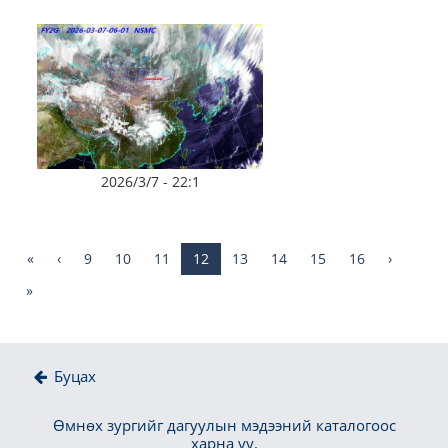
2026/3/7 - 22:1
«
‹
9
10
11
12
13
14
15
16
›
»
Буцах
Өмнөх зургийг дагуулын мэдээний каталогоос
харна уу.