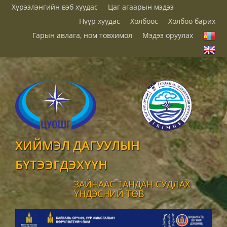
Хүрээлэнгийн вэб хуудас
Цаг агаарын мэдээ
Нүүр хуудас
Холбоос
Холбоо барих
Гарын авлага, ном товхимол
Мэдээ оруулах
ХИЙМЭЛ ДАГУУЛЫН
БҮТЭЭГДЭХҮҮН
ЗАЙНААС ТАНДАН СУДЛАХ
ҮНДЭСНИЙ ТӨВ