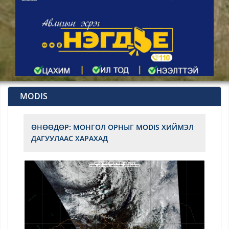
MODIS
ӨНӨӨДӨР: МОНГОЛ ОРНЫГ MODIS ХИЙМЭЛ
ДАГУУЛААС ХАРАХАД