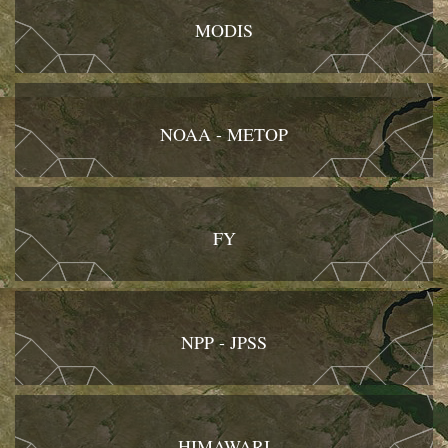
MODIS
NOAA - METOP
FY
NPP - JPSS
HIMAWARI