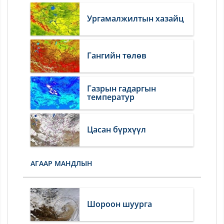
Ургамалжилтын хазайц
Гангийн төлөв
Газрын гадаргын
температур
Цасан бүрхүүл
АГААР МАНДЛЫН
Шороон шуурга