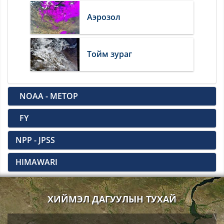
Аэрозол
Тойм зураг
NOAA - METOP
FY
NPP - JPSS
HIMAWARI
ХИЙМЭЛ ДАГУУЛЫН ТУХАЙ