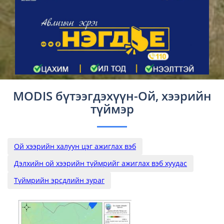
MODIS бүтээгдэхүүн-Ой, хээрийн
түймэр
Ой хээрийн халуун цэг ажиглах вэб
Дэлхийн ой хээрийн түймрийг ажиглах вэб хуудас
Түймрийн эрсдлийн зураг