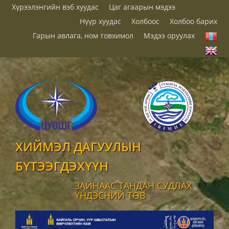
Хүрээлэнгийн вэб хуудас
Цаг агаарын мэдээ
Нүүр хуудас
Холбоос
Холбоо барих
Гарын авлага, ном товхимол
Мэдээ оруулах
ХИЙМЭЛ ДАГУУЛЫН
БҮТЭЭГДЭХҮҮН
ЗАЙНААС ТАНДАН СУДЛАХ
ҮНДЭСНИЙ ТӨВ