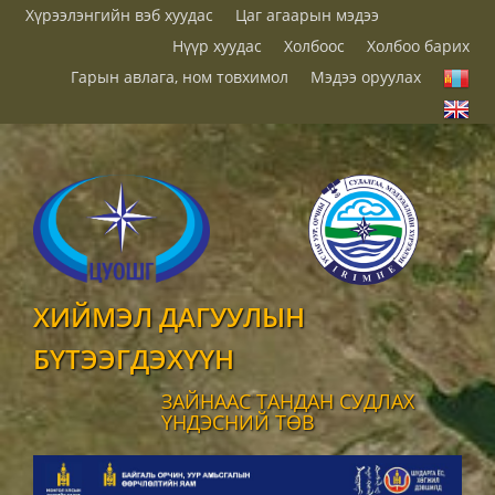
Хүрээлэнгийн вэб хуудас
Цаг агаарын мэдээ
Нүүр хуудас
Холбоос
Холбоо барих
Гарын авлага, ном товхимол
Мэдээ оруулах
ХИЙМЭЛ ДАГУУЛЫН
БҮТЭЭГДЭХҮҮН
ЗАЙНААС ТАНДАН СУДЛАХ
ҮНДЭСНИЙ ТӨВ