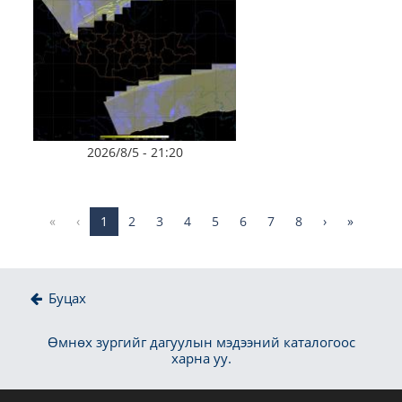
2026/8/5 - 21:20
«
‹
1
2
3
4
5
6
7
8
›
»
Буцах
Өмнөх зургийг дагуулын мэдээний каталогоос
харна уу.