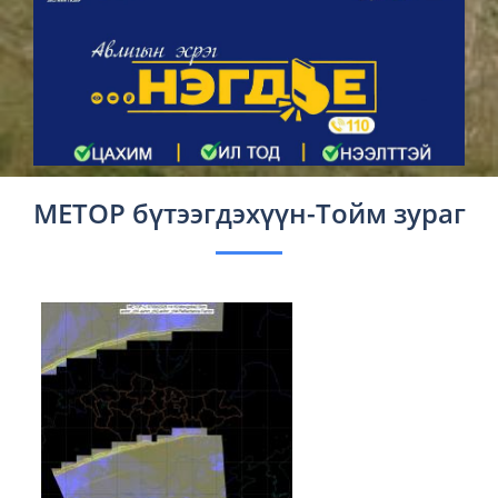
METOP бүтээгдэхүүн-Тойм зураг