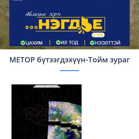
METOP бүтээгдэхүүн-Тойм зураг