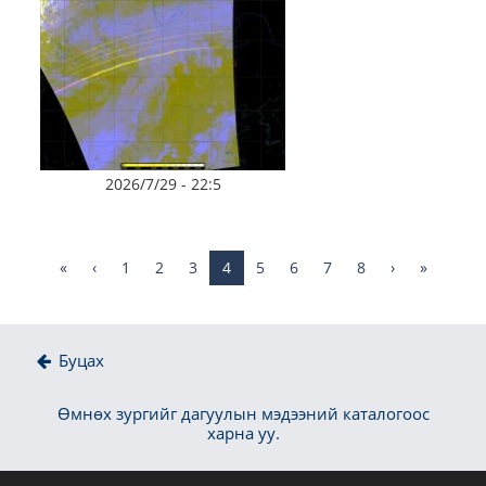
2026/7/29 - 22:5
«
‹
1
2
3
4
5
6
7
8
›
»
Буцах
Өмнөх зургийг дагуулын мэдээний каталогоос
харна уу.