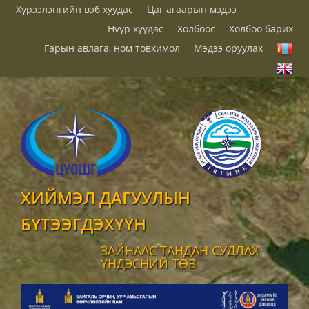
Хүрээлэнгийн вэб хуудас
Цаг агаарын мэдээ
Нүүр хуудас
Холбоос
Холбоо барих
Гарын авлага, ном товхимол
Мэдээ оруулах
ХИЙМЭЛ ДАГУУЛЫН
БҮТЭЭГДЭХҮҮН
ЗАЙНААС ТАНДАН СУДЛАХ
ҮНДЭСНИЙ ТӨВ