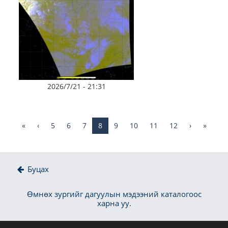
2026/7/21 - 21:31
«
‹
5
6
7
8
9
10
11
12
›
»
Буцах
Өмнөх зургийг дагуулын мэдээний каталогоос
харна уу.