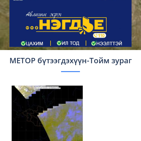
METOP бүтээгдэхүүн-Тойм зураг