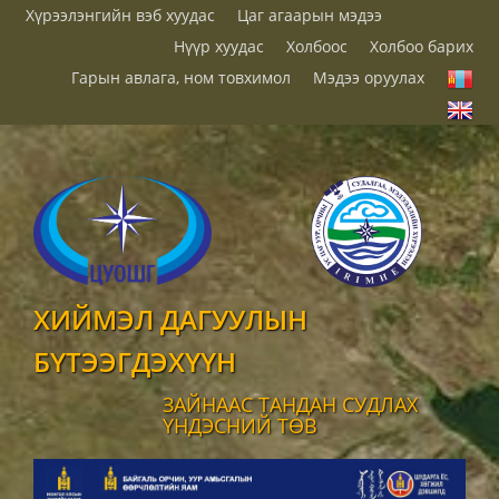
Хүрээлэнгийн вэб хуудас
Цаг агаарын мэдээ
Нүүр хуудас
Холбоос
Холбоо барих
Гарын авлага, ном товхимол
Мэдээ оруулах
ХИЙМЭЛ ДАГУУЛЫН
БҮТЭЭГДЭХҮҮН
ЗАЙНААС ТАНДАН СУДЛАХ
ҮНДЭСНИЙ ТӨВ