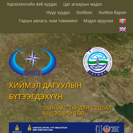
Хүрээлэнгийн вэб хуудас
Цаг агаарын мэдээ
Нүүр хуудас
Холбоос
Холбоо барих
Гарын авлага, ном товхимол
Мэдээ оруулах
ХИЙМЭЛ ДАГУУЛЫН
БҮТЭЭГДЭХҮҮН
ЗАЙНААС ТАНДАН СУДЛАХ
ҮНДЭСНИЙ ТӨВ