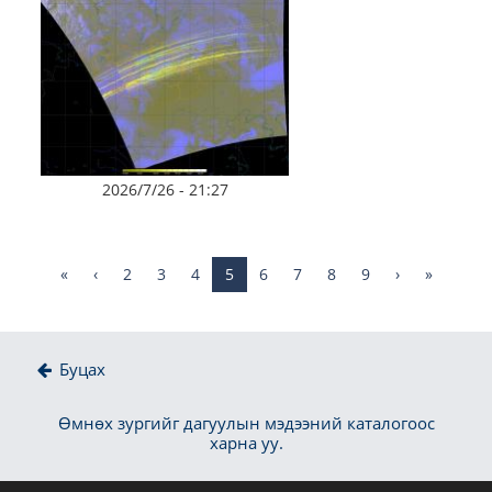
2026/7/26 - 21:27
«
‹
2
3
4
5
6
7
8
9
›
»
Буцах
Өмнөх зургийг дагуулын мэдээний каталогоос
харна уу.