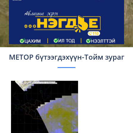
METOP бүтээгдэхүүн-Тойм зураг