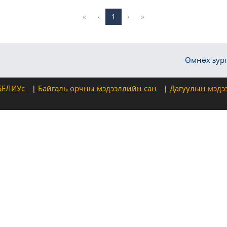
«
‹
1
›
»
Өмнөх зург
БЕЛИУс
Байгаль орчны мэдээллийн сан
Дагуулын мэдэ