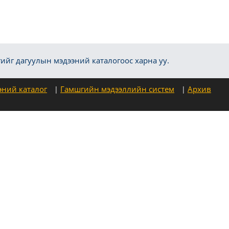
ийг дагуулын мэдээний каталогоос харна уу.
эний каталог
Гамшгийн мэдээллийн систем
Архив