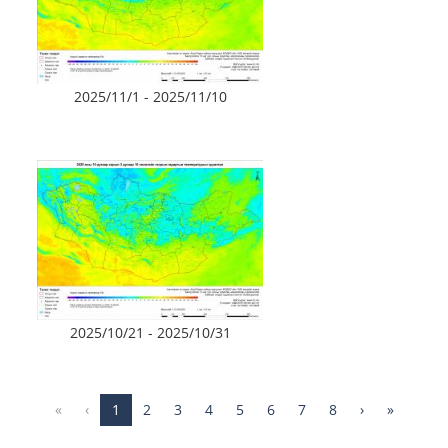
2025/11/1 - 2025/11/10
2025/10/21 - 2025/10/31
«
‹
1
2
3
4
5
6
7
8
›
»