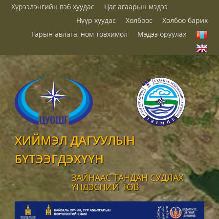
Хүрээлэнгийн вэб хуудас
Цаг агаарын мэдээ
Нүүр хуудас
Холбоос
Холбоо барих
Гарын авлага, ном товхимол
Мэдээ оруулах
ХИЙМЭЛ ДАГУУЛЫН
БҮТЭЭГДЭХҮҮН
ЗАЙНААС ТАНДАН СУДЛАХ
ҮНДЭСНИЙ ТӨВ