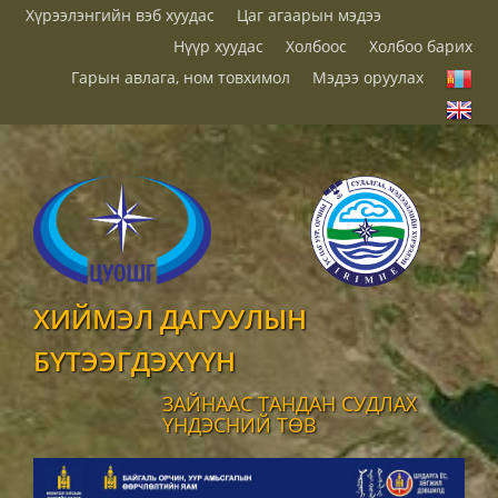
Хүрээлэнгийн вэб хуудас
Цаг агаарын мэдээ
Нүүр хуудас
Холбоос
Холбоо барих
Гарын авлага, ном товхимол
Мэдээ оруулах
ХИЙМЭЛ ДАГУУЛЫН
БҮТЭЭГДЭХҮҮН
ЗАЙНААС ТАНДАН СУДЛАХ
ҮНДЭСНИЙ ТӨВ