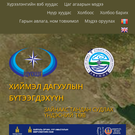
Хүрээлэнгийн вэб хуудас
Цаг агаарын мэдээ
Нүүр хуудас
Холбоос
Холбоо барих
Гарын авлага, ном товхимол
Мэдээ оруулах
ХИЙМЭЛ ДАГУУЛЫН
БҮТЭЭГДЭХҮҮН
ЗАЙНААС ТАНДАН СУДЛАХ
ҮНДЭСНИЙ ТӨВ