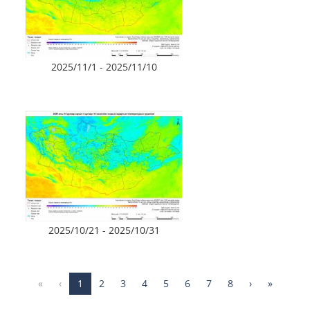
2025/11/1 - 2025/11/10
2025/10/21 - 2025/10/31
«
‹
1
2
3
4
5
6
7
8
›
»