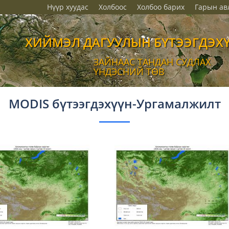
Нүүр хуудас
Холбоос
Холбоо барих
Гарын ав
ХИЙМЭЛ ДАГУУЛЫН БҮТЭЭГДЭХ
ЗАЙНААС ТАНДАН СУДЛАХ
ҮНДЭСНИЙ ТӨВ
MODIS бүтээгдэхүүн-Ургамалжилт