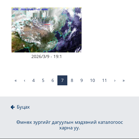
2026/3/9 - 19:1
«
‹
4
5
6
7
8
9
10
11
›
»
Буцах
Өмнөх зургийг дагуулын мэдээний каталогоос
харна уу.