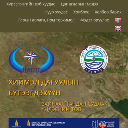
Хүрээлэнгийн вэб хуудас
Цаг агаарын мэдээ
Нүүр хуудас
Холбоос
Холбоо барих
Гарын авлага, ном товхимол
Мэдээ оруулах
ХИЙМЭЛ ДАГУУЛЫН
БҮТЭЭГДЭХҮҮН
ЗАЙНААС ТАНДАН СУДЛАХ
ҮНДЭСНИЙ ТӨВ