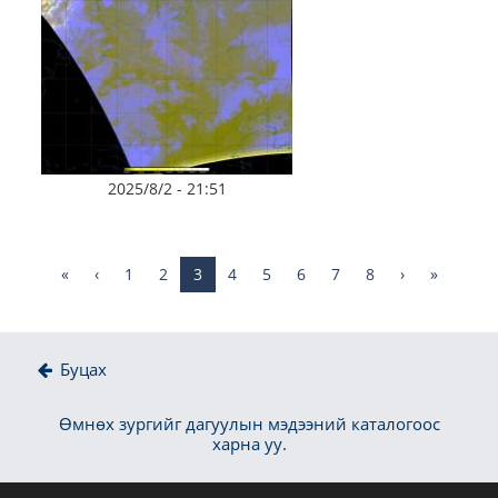
2025/8/2 - 21:51
«
‹
1
2
3
4
5
6
7
8
›
»
Буцах
Өмнөх зургийг дагуулын мэдээний каталогоос
харна уу.