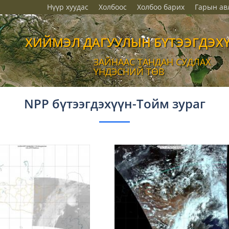
Нүүр хуудас
Холбоос
Холбоо барих
Гарын ав
ХИЙМЭЛ ДАГУУЛЫН БҮТЭЭГДЭХ
ЗАЙНААС ТАНДАН СУДЛАХ
ҮНДЭСНИЙ ТӨВ
NPP бүтээгдэхүүн-Тойм зураг