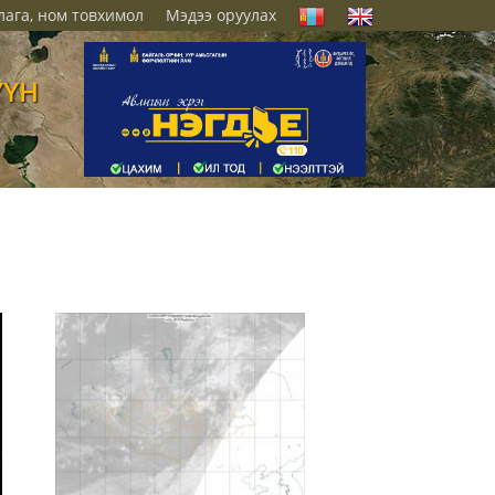
лага, ном товхимол
Мэдээ оруулах
ҮҮН