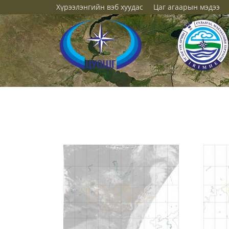
Хүрээлэнгийн вэб хуудас
Цаг агаарын мэдээ