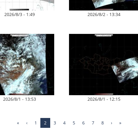
2026/8/3 - 1:49
2026/8/2 - 13:34
2026/8/1 - 13:53
2026/8/1 - 12:15
«
‹
1
2
3
4
5
6
7
8
›
»