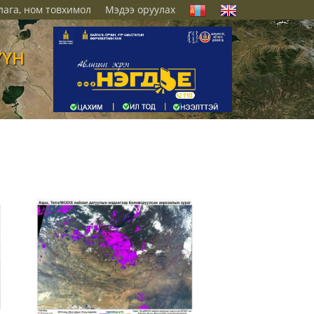
лага, ном товхимол
Мэдээ оруулах
ҮҮН