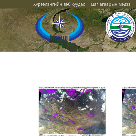
Хүрээлэнгийн вэб хуудас
Цаг агаарын мэдээ