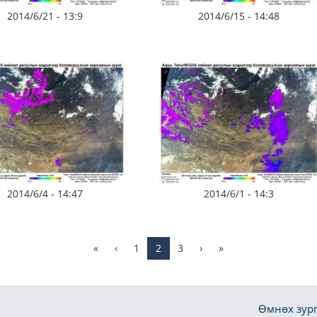
2014/6/21 - 13:9
2014/6/15 - 14:48
2014/6/4 - 14:47
2014/6/1 - 14:3
«
‹
1
2
3
›
»
Өмнөх зург