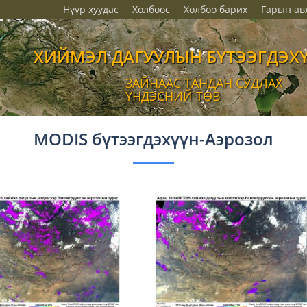
Нүүр хуудас
Холбоос
Холбоо барих
Гарын ав
ХИЙМЭЛ ДАГУУЛЫН БҮТЭЭГДЭХ
ЗАЙНААС ТАНДАН СУДЛАХ
ҮНДЭСНИЙ ТӨВ
MODIS бүтээгдэхүүн-Аэрозол