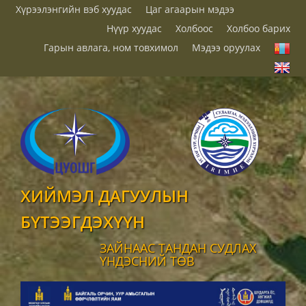
Хүрээлэнгийн вэб хуудас
Цаг агаарын мэдээ
Нүүр хуудас
Холбоос
Холбоо барих
Гарын авлага, ном товхимол
Мэдээ оруулах
ХИЙМЭЛ ДАГУУЛЫН
БҮТЭЭГДЭХҮҮН
ЗАЙНААС ТАНДАН СУДЛАХ
ҮНДЭСНИЙ ТӨВ