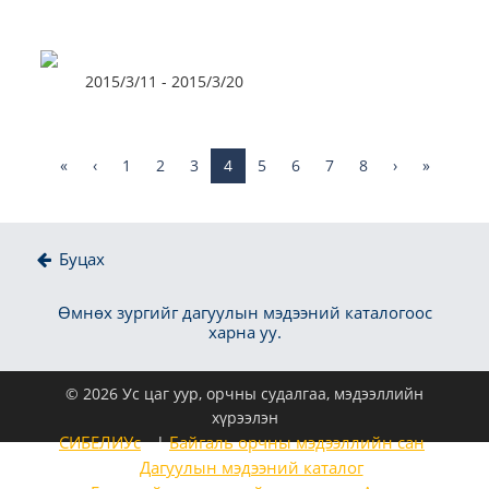
2015/3/11 - 2015/3/20
«
‹
1
2
3
4
5
6
7
8
›
»
Буцах
Өмнөх зургийг дагуулын мэдээний каталогоос
харна уу.
© 2026 Ус цаг уур, орчны судалгаа, мэдээллийн
хүрээлэн
СИБЕЛИУс
Байгаль орчны мэдээллийн сан
Дагуулын мэдээний каталог