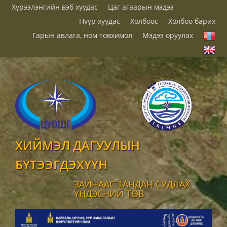
Хүрээлэнгийн вэб хуудас
Цаг агаарын мэдээ
Нүүр хуудас
Холбоос
Холбоо барих
Гарын авлага, ном товхимол
Мэдээ оруулах
ХИЙМЭЛ ДАГУУЛЫН
БҮТЭЭГДЭХҮҮН
ЗАЙНААС ТАНДАН СУДЛАХ
ҮНДЭСНИЙ ТӨВ