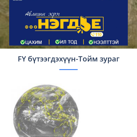
FY бүтээгдэхүүн-Тойм зураг