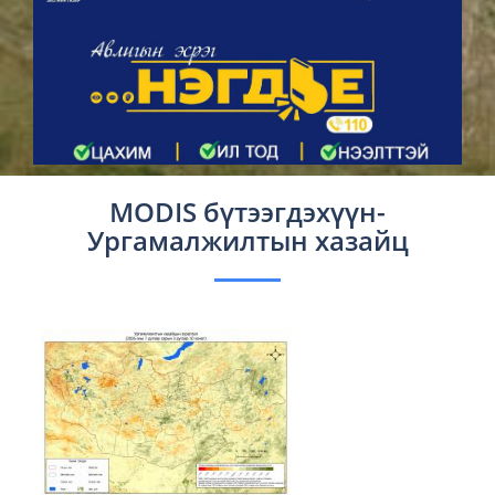
MODIS бүтээгдэхүүн-
Ургамалжилтын хазайц