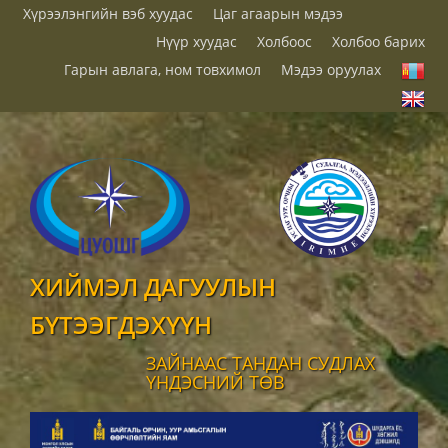
Хүрээлэнгийн вэб хуудас
Цаг агаарын мэдээ
Нүүр хуудас
Холбоос
Холбоо барих
Гарын авлага, ном товхимол
Мэдээ оруулах
ХИЙМЭЛ ДАГУУЛЫН
БҮТЭЭГДЭХҮҮН
ЗАЙНААС ТАНДАН СУДЛАХ
ҮНДЭСНИЙ ТӨВ