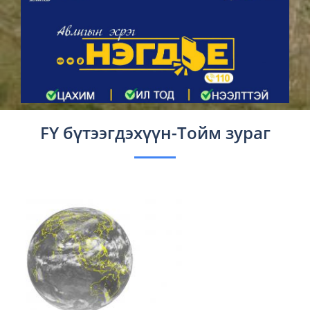
FY бүтээгдэхүүн-Тойм зураг