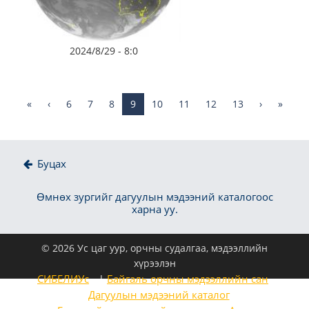
2024/8/29 - 8:0
«
‹
6
7
8
9
10
11
12
13
›
»
Буцах
Өмнөх зургийг дагуулын мэдээний каталогоос
харна уу.
© 2026 Ус цаг уур, орчны судалгаа, мэдээллийн
хүрээлэн
СИБЕЛИУс
Байгаль орчны мэдээллийн сан
Дагуулын мэдээний каталог