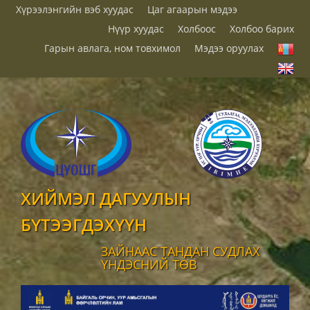
Хүрээлэнгийн вэб хуудас
Цаг агаарын мэдээ
Нүүр хуудас
Холбоос
Холбоо барих
Гарын авлага, ном товхимол
Мэдээ оруулах
ХИЙМЭЛ ДАГУУЛЫН
БҮТЭЭГДЭХҮҮН
ЗАЙНААС ТАНДАН СУДЛАХ
ҮНДЭСНИЙ ТӨВ